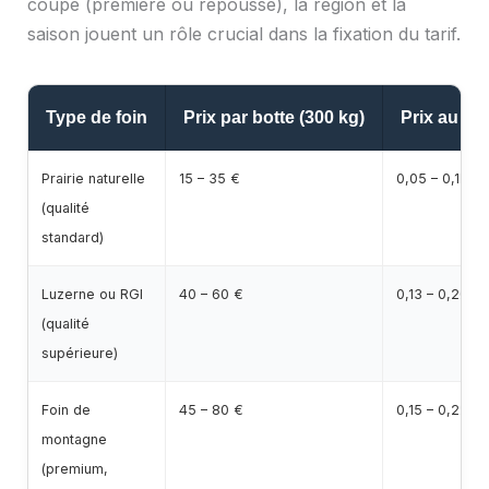
coupe (première ou repousse), la région et la
saison jouent un rôle crucial dans la fixation du tarif.
Type de foin
Prix par botte (300 kg)
Prix au kg
Prairie naturelle
15 – 35 €
0,05 – 0,12 €
(qualité
standard)
Luzerne ou RGI
40 – 60 €
0,13 – 0,20 €
(qualité
supérieure)
Foin de
45 – 80 €
0,15 – 0,27 €
montagne
(premium,