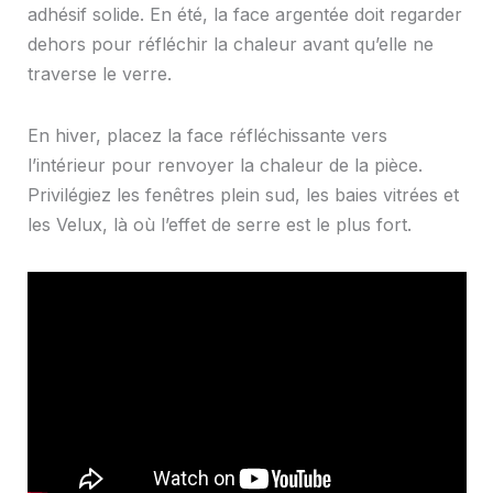
adhésif solide. En été, la face argentée doit regarder
dehors pour réfléchir la chaleur avant qu’elle ne
traverse le verre.
En hiver, placez la face réfléchissante vers
l’intérieur pour renvoyer la chaleur de la pièce.
Privilégiez les fenêtres plein sud, les baies vitrées et
les Velux, là où l’effet de serre est le plus fort.