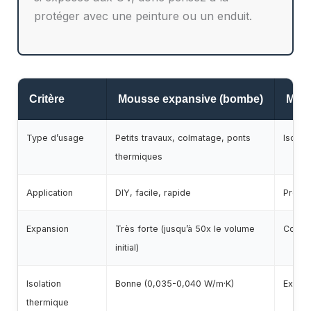
protéger avec une peinture ou un enduit.
Critère
Mousse expansive (bombe)
Mous
Type d’usage
Petits travaux, colmatage, ponts
Isolat
thermiques
Application
DIY, facile, rapide
Profes
Expansion
Très forte (jusqu’à 50x le volume
Contr
initial)
Isolation
Bonne (0,035-0,040 W/m·K)
Excell
thermique