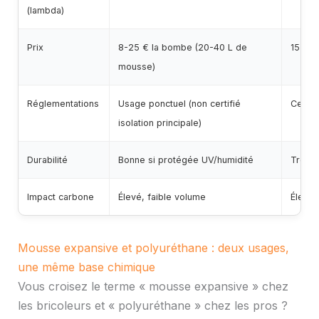
(lambda)
Prix
8-25 € la bombe (20-40 L de
15-60 
mousse)
Réglementations
Usage ponctuel (non certifié
Certif
isolation principale)
Durabilité
Bonne si protégée UV/humidité
Très 
Impact carbone
Élevé, faible volume
Élevé,
Mousse expansive et polyuréthane : deux usages,
une même base chimique
Vous croisez le terme « mousse expansive » chez
les bricoleurs et « polyuréthane » chez les pros ?