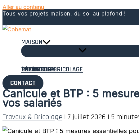
Aller au contenu
Tous vos projets maison, du sol au plafond !
MAISON
TRAVAUX & BRICOLAGE
EXTÉRIEUR
ÉNERGIE
IMMOBILIER
DÉCORATION
CONTACT
Canicule et BTP : 5 mesure
vos salariés
Travaux & Bricolage
|
7 juillet 2026
|
5 minute