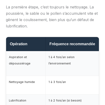
La première étape, c’est toujours le nettoyage. La
poussière, le sable ou le pollen s’accumulent vite et
gênent le coulissement, bien plus qu’un défaut de
lubrification.
Opération
Fréquence recommandée
O
Aspiration et
1 à 4 fois/an selon
As
dépoussiérage
l’environnement
Nettoyage humide
1 à 3 fois/an
Ép
do
Lubrification
1 à 2 fois/an (si besoin)
Lu