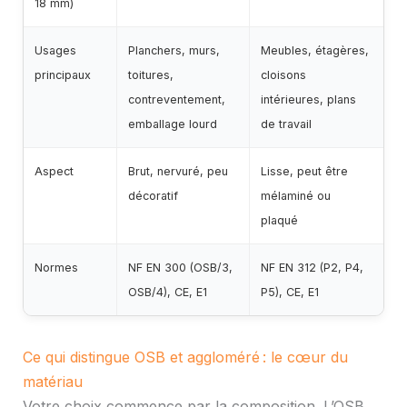
18 mm)
Usages
Planchers, murs,
Meubles, étagères,
principaux
toitures,
cloisons
contreventement,
intérieures, plans
emballage lourd
de travail
Aspect
Brut, nervuré, peu
Lisse, peut être
décoratif
mélaminé ou
plaqué
Normes
NF EN 300 (OSB/3,
NF EN 312 (P2, P4,
OSB/4), CE, E1
P5), CE, E1
Ce qui distingue OSB et aggloméré : le cœur du
matériau
Votre choix commence par la composition. L’OSB