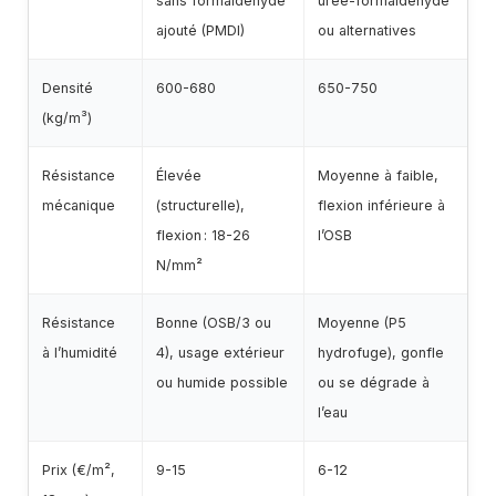
sans formaldéhyde
urée-formaldéhyde
ajouté (PMDI)
ou alternatives
Densité
600-680
650-750
(kg/m³)
Résistance
Élevée
Moyenne à faible,
mécanique
(structurelle),
flexion inférieure à
flexion : 18-26
l’OSB
N/mm²
Résistance
Bonne (OSB/3 ou
Moyenne (P5
à l’humidité
4), usage extérieur
hydrofuge), gonfle
ou humide possible
ou se dégrade à
l’eau
Prix (€/m²,
9-15
6-12