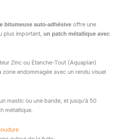
offre une
e bitumeuse auto-adhésive
ou plus important,
un patch métallique avec
teur Zinc ou Étanche-Tout (Aquaplan)
 la zone endommagée avec un rendu visuel
un mastic ou une bande, et jusqu’à 50
h métallique.
 soudure
e autour de la fuite.