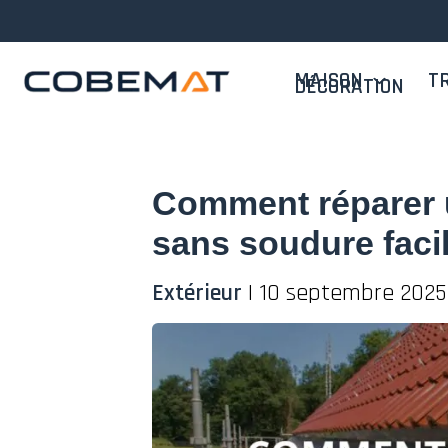
Aller
au
contenu
MAISON
T
DÉCORATION
Comment réparer u
sans soudure faci
Extérieur
|
10 septembre 202