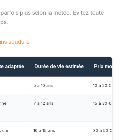
arfois plus selon la météo. Évitez toute
mps.
ans soudure
uite adaptée
Durée de vie estimée
Prix moyen en eur
5 à 10 ans
10 à 20 €
fine
7 à 12 ans
15 à 30 €
s cm
10 à 15 ans
30 à 50 €