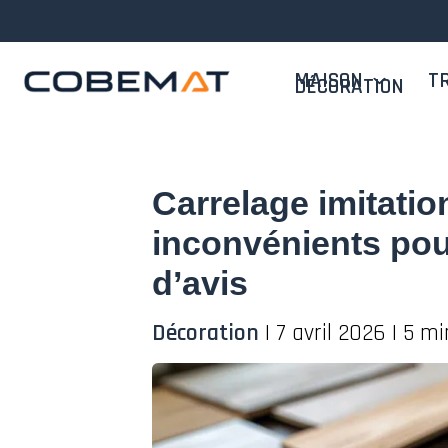
Aller
au
contenu
MAISON
T
DÉCORATION
Carrelage imitatio
inconvénients pou
d’avis
Décoration
|
7 avril 2026
|
5 mi