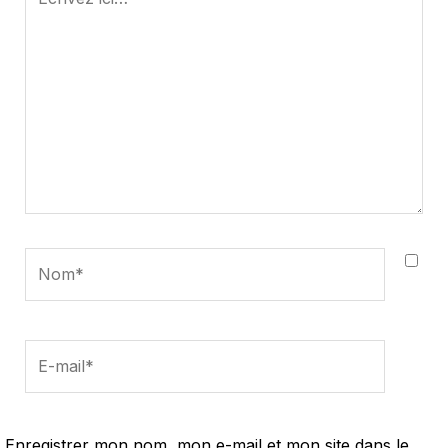
ici…
Nom*
E-
mail*
Enregistrer mon nom, mon e-mail et mon site dans le