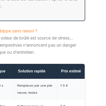
.
bippe sans raison ?
i odeur de brûlé est source de stress…
intempestives n’annoncent pas un danger
ue ou d’entretien.
que
Solution rapide
Prix estimé
0 s
Remplacez par une pile
1-5 €
neuve, testez
fois
Nettoyez avec un
0 €