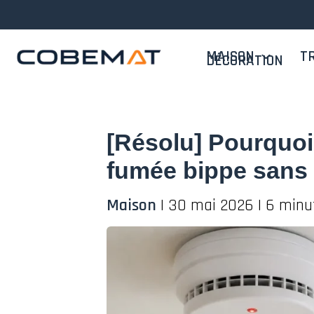
Aller
au
contenu
MAISON
T
DÉCORATION
[Résolu] Pourquoi
fumée bippe sans
Maison
|
30 mai 2026
|
6 minu